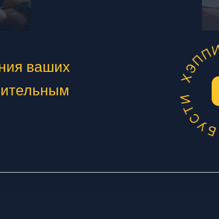
ения ваших
рительным