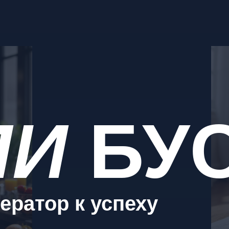
ПИ
БУ
ератор к успеху