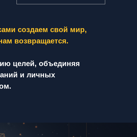
сами создаем свой мир,
 нам возвращается.
нию целей, объединяя
наний и личных
ом.