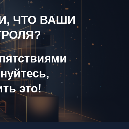
И, ЧТО ВАШИ
ТРОЛЯ?
епятствиями
лнуйтесь,
ть это!