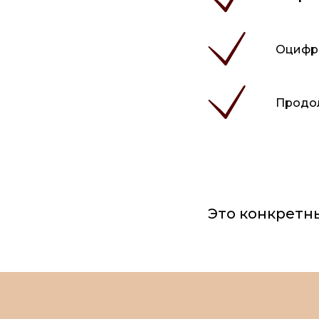
Оцифро
Продо
Это конкретн