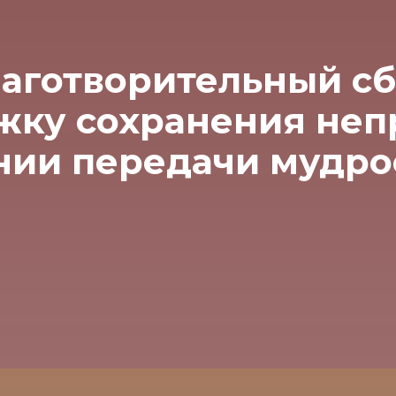
аготворительный с
жку сохранения не
нии передачи мудро