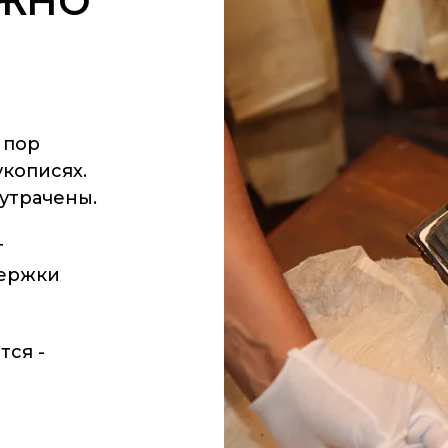
АЖНО
 пор
укописях.
утрачены.
т
держки
тся -