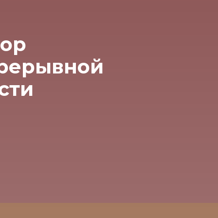
бор
прерывной
сти