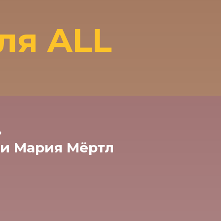
ля ALL
»
 и Мария Мёртл