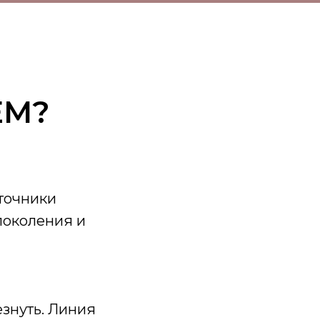
ЕМ?
сточники
поколения и
езнуть. Линия