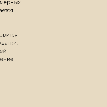
езмерных
ается
новится
хватки,
лей
ление